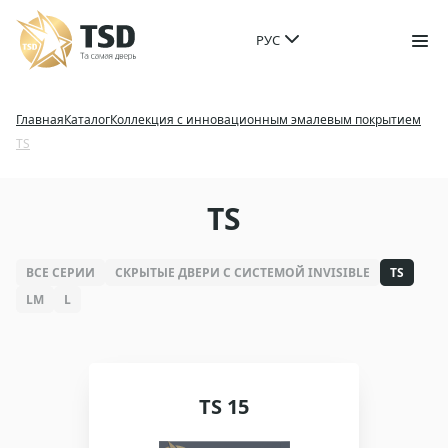
РУС
Главная
Каталог
Коллекция с инновационным эмалевым покрытием
TS
TS
ВСЕ СЕРИИ
СКРЫТЫЕ ДВЕРИ С СИСТЕМОЙ INVISIBLE
TS
LM
L
TS 15