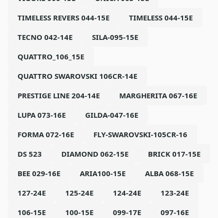
TIMELESS REVERS 044-15E
TIMELESS 044-15E
TECNO 042-14E
SILA-095-15E
QUATTRO_106_15E
QUATTRO SWAROVSKI 106CR-14E
PRESTIGE LINE 204-14E
MARGHERITA 067-16E
LUPA 073-16E
GILDA-047-16E
FORMA 072-16E
FLY-SWAROVSKI-105CR-16
DS 523
DIAMOND 062-15E
BRICK 017-15E
BEE 029-16E
ARIA100-15E
ALBA 068-15E
127-24E
125-24E
124-24E
123-24E
106-15E
100-15E
099-17E
097-16E