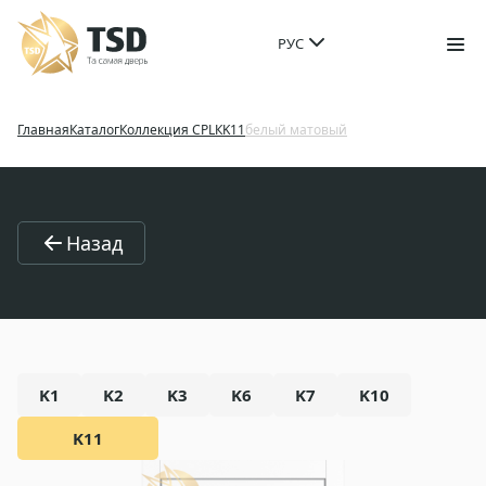
РУС
Главная
Каталог
Коллекция CPL
К
K11
белый матовый
Назад
K1
K2
K3
K6
K7
K10
K11