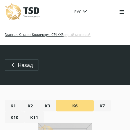
РУС
Главная
Каталог
Коллекция CPL
К
K6
серый матовый
Назад
K1
K2
K3
K6
K7
K10
K11